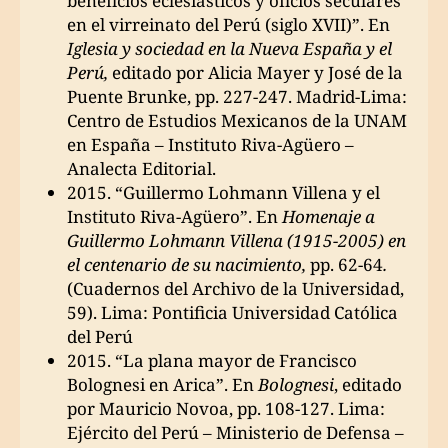
beneficios eclesiásticos y oficios seculares
en el virreinato del Perú (siglo XVII)”. En
Iglesia y sociedad en la Nueva España y el
Perú,
editado por Alicia Mayer y José de la
Puente Brunke, pp. 227-247. Madrid-Lima:
Centro de Estudios Mexicanos de la UNAM
en España – Instituto Riva-Agüero –
Analecta Editorial.
2015. “Guillermo Lohmann Villena y el
Instituto Riva-Agüero”. En
Homenaje a
Guillermo Lohmann Villena (1915-2005) en
el centenario de su nacimiento,
pp. 62-64
.
(Cuadernos del Archivo de la Universidad,
59). Lima: Pontificia Universidad Católica
del Perú
2015. “La plana mayor de Francisco
Bolognesi en Arica”. En
Bolognesi
, editado
por Mauricio Novoa, pp. 108-127. Lima:
Ejército del Perú – Ministerio de Defensa –