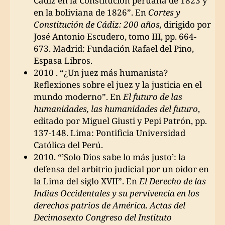
Cádiz en la Constitución peruana de 1823 y
en la boliviana de 1826”. En
Cortes y
Constitución de Cádiz: 200 años,
dirigido por
José Antonio Escudero, tomo III, pp. 664-
673. Madrid: Fundación Rafael del Pino,
Espasa Libros.
2010 . “¿Un juez más humanista?
Reflexiones sobre el juez y la justicia en el
mundo moderno”. En
El futuro de las
humanidades, las humanidades del futuro
,
editado por Miguel Giusti y Pepi Patrón, pp.
137-148. Lima: Pontificia Universidad
Católica del Perú.
2010. “’Solo Dios sabe lo más justo’: la
defensa del arbitrio judicial por un oidor en
la Lima del siglo XVII”. En
El Derecho de las
Indias Occidentales y su pervivencia en los
derechos patrios de América. Actas del
Decimosexto Congreso del Instituto