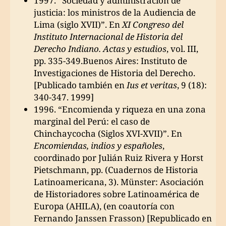
1997. “Sociedad y administración de
justicia: los ministros de la Audiencia de
Lima (siglo XVII)”. En
XI Congreso del
Instituto Internacional de Historia del
Derecho Indiano. Actas y estudios
, vol. III,
pp. 335-349.Buenos Aires: Instituto de
Investigaciones de Historia del Derecho.
[Publicado también en
Ius et veritas
, 9 (18):
340-347. 1999]
1996. “Encomienda y riqueza en una zona
marginal del Perú: el caso de
Chinchaycocha (Siglos XVI-XVII)”. En
Encomiendas, indios y españoles
,
coordinado por Julián Ruiz Rivera y Horst
Pietschmann, pp. (Cuadernos de Historia
Latinoamericana, 3). Münster: Asociación
de Historiadores sobre Latinoamérica de
Europa (AHILA), (en coautoría con
Fernando Janssen Frasson) [Republicado en