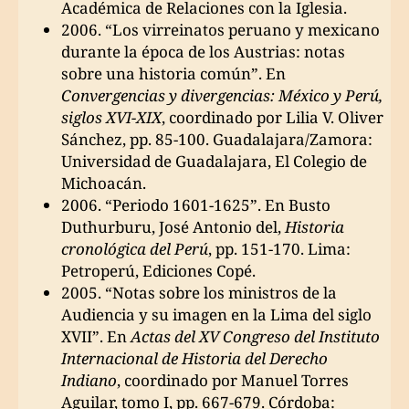
Académica de Relaciones con la Iglesia.
2006. “Los virreinatos peruano y mexicano
durante la época de los Austrias: notas
sobre una historia común”. En
Convergencias y divergencias: México y Perú,
siglos XVI-XIX
, coordinado por Lilia V. Oliver
Sánchez, pp. 85-100. Guadalajara/Zamora:
Universidad de Guadalajara, El Colegio de
Michoacán.
2006. “Periodo 1601-1625”. En Busto
Duthurburu, José Antonio del,
Historia
cronológica del Perú
, pp. 151-170. Lima:
Petroperú, Ediciones Copé.
2005. “Notas sobre los ministros de la
Audiencia y su imagen en la Lima del siglo
XVII”. En
Actas del XV Congreso del Instituto
Internacional de Historia del Derecho
Indiano
, coordinado por Manuel Torres
Aguilar, tomo I, pp. 667-679. Córdoba: