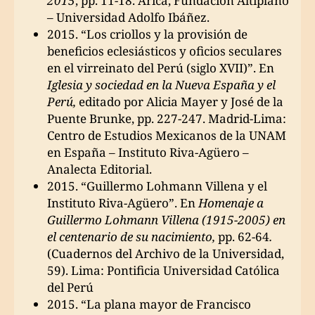
2015
, pp. 11-18. Arica, Fundación Altiplano
– Universidad Adolfo Ibáñez.
2015. “Los criollos y la provisión de
beneficios eclesiásticos y oficios seculares
en el virreinato del Perú (siglo XVII)”. En
Iglesia y sociedad en la Nueva España y el
Perú,
editado por Alicia Mayer y José de la
Puente Brunke, pp. 227-247. Madrid-Lima:
Centro de Estudios Mexicanos de la UNAM
en España – Instituto Riva-Agüero –
Analecta Editorial.
2015. “Guillermo Lohmann Villena y el
Instituto Riva-Agüero”. En
Homenaje a
Guillermo Lohmann Villena (1915-2005) en
el centenario de su nacimiento,
pp. 62-64
.
(Cuadernos del Archivo de la Universidad,
59). Lima: Pontificia Universidad Católica
del Perú
2015. “La plana mayor de Francisco