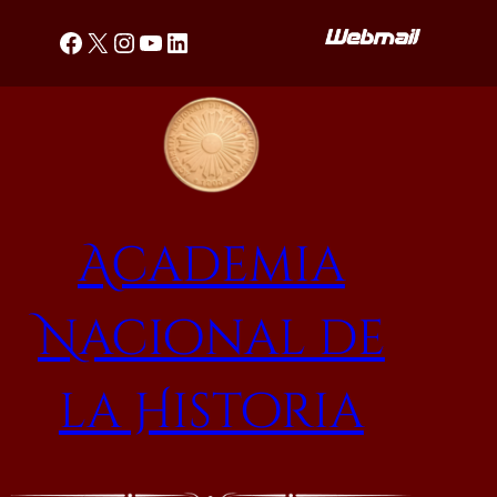
Saltar
Facebook
X
Instagram
YouTube
LinkedIn
al
contenido
Academia
Nacional de
la Historia