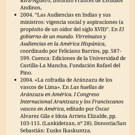
Riva-Agüero, Instituto Francés de Estudios
Andinos,
2004. “Las Audiencias en Indias y sus
ministros: vigencia social y aspiraciones (a
propósito de un oidor del siglo XVII)”. En
El
gobierno de un mundo. Virreinatos y
Audiencias en la América Hispánica
,
coordinado por Feliciano Barrios, pp. 587-
599. Cuenca: Ediciones de la Universidad de
Castilla-La Mancha, Fundación Rafael del
Pino.
2004. «La cofradía de Aránzazu de los
vascos de Lima». En
Las huellas de
Aránzazu en América. I Congreso
Internacional Arantzazu y los Franciscanos
vascos en América
, editado por Óscar
Alvarez Gila e Idoia Arrieta Elizalde, pp.
103-115. (Lankidetzan, nº 28). Donostia/San
Sebastián: Eusko Ikaskuntza.