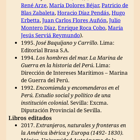
René Arze
,
María Dolores Béjar
,
Patricio de
Blas Zabaleta
,
Horacio Díaz Pendás
,
Hugo
Erbetta
,
Juan Carlos Flores Auñón
,
Julio
Montero Díaz
,
Enrique Roca Cobo
,
María
Jesús Serviá Reymundo
).
1995.
José Baquíjano y Carrillo.
Lima:
Editorial Brasa S.A.
1994.
Los hombres del mar. La Marina de
Guerra en la historia del Perú
. Lima:
Dirección de Intereses Marítimos – Marina
de Guerra del Perú.
1992.
Encomienda y encomenderos en el
Perú. Estudio social y político de una
institución colonial
. Sevilla: Excma.
Diputación Provincial de Sevilla.
Libros editados
2017.
Extranjeros, naturales y fronteras en
la América ibérica y Europa (1492- 1830).