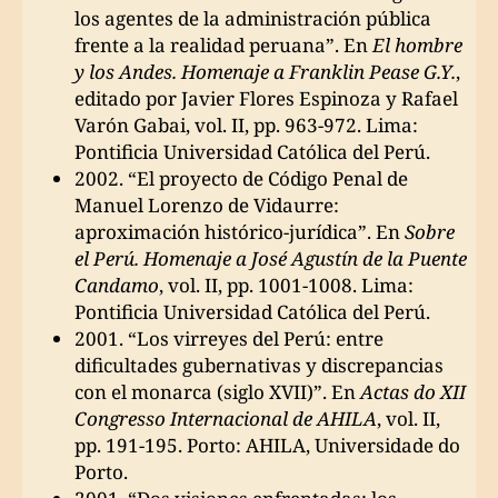
los agentes de la administración pública
frente a la realidad peruana”. En
El hombre
y los Andes. Homenaje a Franklin Pease G.Y.
,
editado por Javier Flores Espinoza y Rafael
Varón Gabai, vol. II, pp. 963-972. Lima:
Pontificia Universidad Católica del Perú.
2002. “El proyecto de Código Penal de
Manuel Lorenzo de Vidaurre:
aproximación histórico-jurídica”. En
Sobre
el Perú. Homenaje a José Agustín de la Puente
Candamo
, vol. II, pp. 1001-1008. Lima:
Pontificia Universidad Católica del Perú.
2001. “Los virreyes del Perú: entre
dificultades gubernativas y discrepancias
con el monarca (siglo XVII)”. En
Actas do XII
Congresso Internacional de AHILA
, vol. II,
pp. 191-195. Porto: AHILA, Universidade do
Porto.