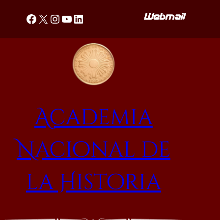
Saltar
Facebook
X
Instagram
YouTube
LinkedIn
al
contenido
Academia
Nacional de
la Historia