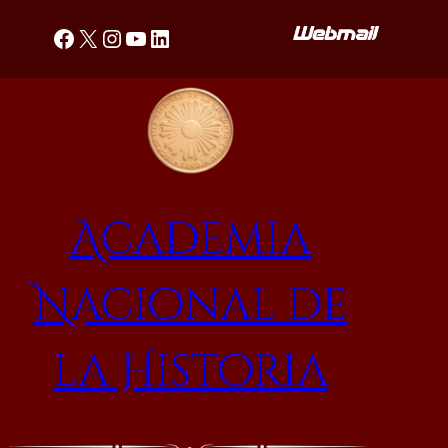
Saltar
Facebook
X
Instagram
YouTube
LinkedIn
al
contenido
Academia
Nacional de
la Historia