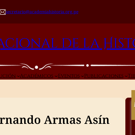
secretario@academiahistoria.org.pe
cional de la Hist
tución
Académicos
Eventos
Publicaciones
Ti
rnando Armas Asín