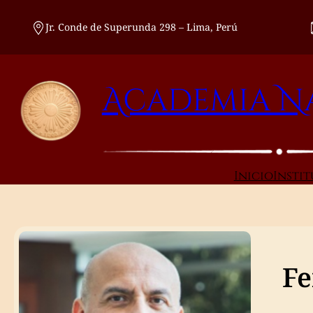
Saltar
al
Jr. Conde de Superunda 298 – Lima, Perú
contenido
Academia Na
Inicio
Insti
Fe