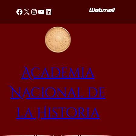
Saltar
Facebook
X
Instagram
YouTube
LinkedIn
al
contenido
Academia
Nacional de
la Historia