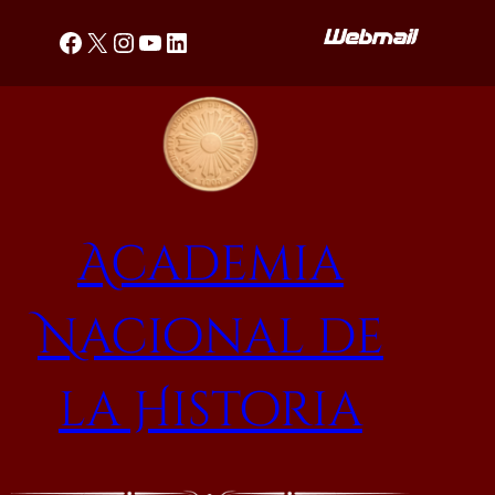
Saltar
Facebook
X
Instagram
YouTube
LinkedIn
al
contenido
Academia
Nacional de
la Historia