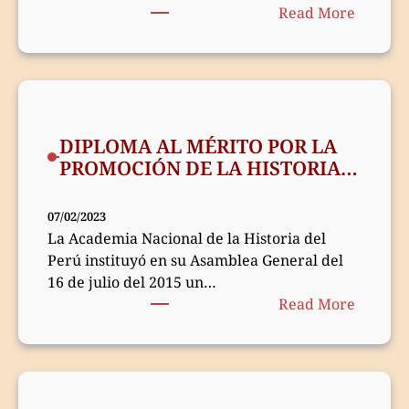
:
Read More
DIPLO
AL
MÉRIT
POR
LA
DIPLOMA AL MÉRITO POR LA
PROMO
PROMOCIÓN DE LA HISTORIA
DE
DEL PERÚ 2023
LA
HISTOR
07/02/2023
DEL
La Academia Nacional de la Historia del
PERÚ
Perú instituyó en su Asamblea General del
2024
16 de julio del 2015 un…
:
Read More
DIPLO
AL
MÉRIT
POR