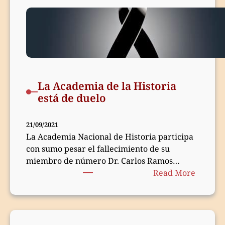
Naciona
de
la
Histori
La Academia de la Historia
está de duelo
21/09/2021
La Academia Nacional de Historia participa
con sumo pesar el fallecimiento de su
miembro de número Dr. Carlos Ramos
:
Núñez, ocurrido…
Read More
La
Academ
de
la