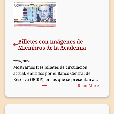
LA
PROMO
DE
LA
HISTOR
DEL
PERÚ
Billetes con Imágenes de
2023
Miembros de la Academia
22/07/2022
Mostramos tres billetes de circulación
actual, emitidos por el Banco Central de
Reserva (BCRP), en los que se presentan a…
:
Read More
Billetes
con
Imágen
de