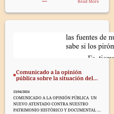
:
Junín y Ayacucho en las…
Read More
Convoca
al
V
Congre
Naciona
de
Histori
Regiona
de
los
Pueblos
Comunicado a la opinión
Provinc
pública sobre la situación del
y
Archivo General de la Nación
Region
23/04/2024
del
COMUNICADO A LA OPINIÓN PÚBLICA UN
Perú
NUEVO ATENTADO CONTRA NUESTRO
PATRIMONIO HISTÓRICO Y DOCUMENTAL