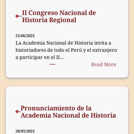
Histori
II Congreso Nacional de
está
Historia Regional
de
duelo
21/06/2021
La Academia Nacional de Historia invita a
historiadores de todo el Perú y el extranjero
a participar en el II…
:
Read More
II
Congre
Naciona
de
Histori
Pronunciamiento de la
Regiona
Academia Nacional de Historia
28/05/2021