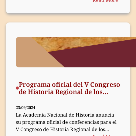
Encuen
de
Academ
Hispan
de
la
Histori
–
2024
Programa oficial del V Congreso
de Historia Regional de los
Pueblos, Provincias y Regiones
del Perú
23/09/2024
La Academia Nacional de Historia anuncia
su programa oficial de conferencias para el
V Congreso de Historia Regional de los…