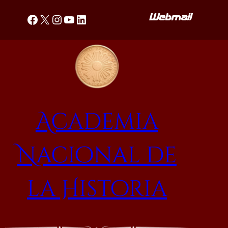
Saltar
Facebook
X
Instagram
YouTube
LinkedIn
al
contenido
Academia
Nacional de
la Historia