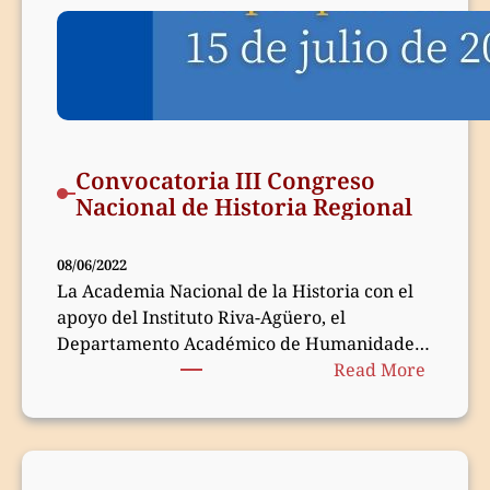
Miembr
de
la
Academ
Convocatoria III Congreso
Nacional de Historia Regional
08/06/2022
La Academia Nacional de la Historia con el
apoyo del Instituto Riva-Agüero, el
Departamento Académico de Humanidades
:
y la Facultad…
Read More
Convoca
III
Congre
Naciona