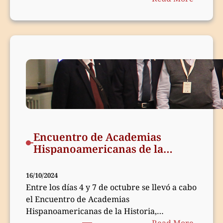
Encuen
de
Academ
Hispan
de
la
Histori
–
2024
Encuentro de Academias
Hispanoamericanas de la
Historia – 2024
16/10/2024
Entre los días 4 y 7 de octubre se llevó a cabo
el Encuentro de Academias
Hispanoamericanas de la Historia,…
:
Read More