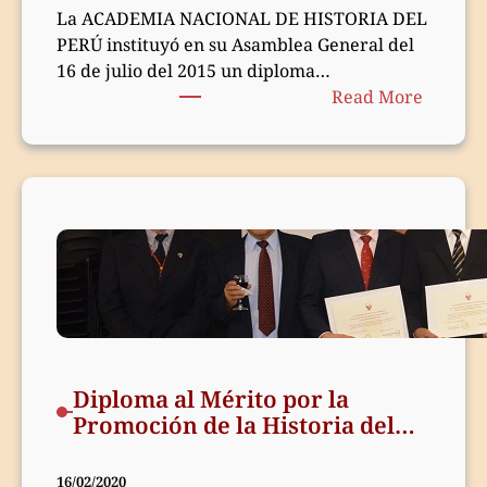
La ACADEMIA NACIONAL DE HISTORIA DEL
PERÚ instituyó en su Asamblea General del
16 de julio del 2015 un diploma…
:
Read More
Diplom
al
mérito
por
la
promoc
de
la
Histori
del
Perú
Diploma al Mérito por la
2021
Promoción de la Historia del
Perú, 2020
16/02/2020