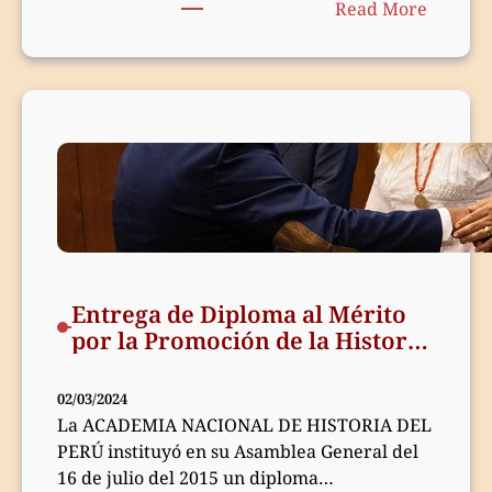
:
Una vez más quienes están encargados…
Read More
Comuni
a
la
opinión
pública
sobre
la
situaci
del
Archivo
Genera
Entrega de Diploma al Mérito
de
por la Promoción de la Historia
la
del Perú, 2024
Nación
02/03/2024
La ACADEMIA NACIONAL DE HISTORIA DEL
PERÚ instituyó en su Asamblea General del
16 de julio del 2015 un diploma…