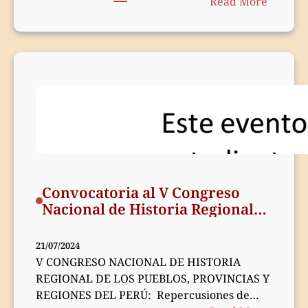
:
Read More
Progra
oficial
del
V
Congre
de
Histori
Regiona
de
los
Pueblos
Convocatoria al V Congreso
Provinc
Nacional de Historia Regional
y
de los Pueblos, Provincias y
Region
Regiones del Perú
21/07/2024
del
V CONGRESO NACIONAL DE HISTORIA
Perú
REGIONAL DE LOS PUEBLOS, PROVINCIAS Y
REGIONES DEL PERÚ: Repercusiones de