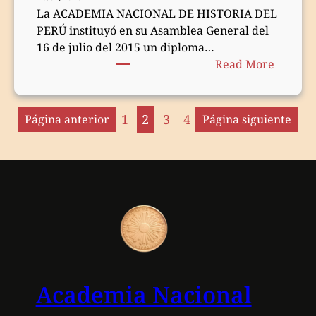
La ACADEMIA NACIONAL DE HISTORIA DEL
PERÚ instituyó en su Asamblea General del
16 de julio del 2015 un diploma…
:
Read More
Diplom
al
Mérito
1
2
3
4
Página anterior
Página siguiente
por
la
Promoc
de
la
Histori
del
Perú,
2020
Academia Nacional