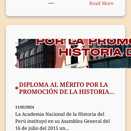
:
Read More
Entreg
de
Diplom
al
Mérito
por
la
Promoc
de
la
Histori
DIPLOMA AL MÉRITO POR LA
del
PROMOCIÓN DE LA HISTORIA
Perú,
DEL PERÚ 2024
2024
11/02/2024
La Academia Nacional de la Historia del
Perú instituyó en su Asamblea General del
16 de julio del 2015 un…