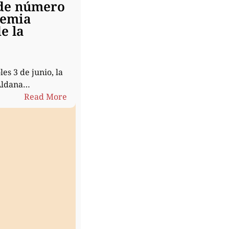
de número
demia
e la
es 3 de junio, la
Aldana…
:
Read More
Susana
Aldana
es
miembro
de
número
de
la
Academia
Nacional