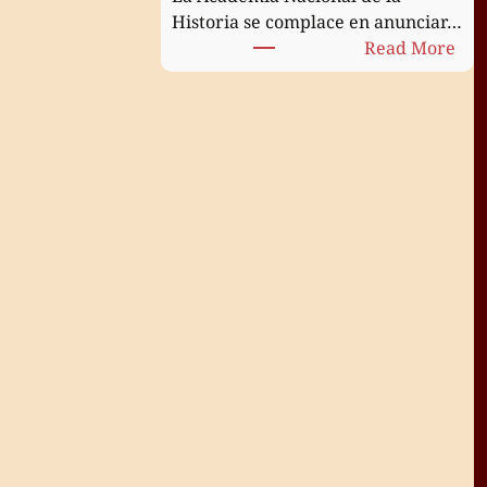
Historia se complace en anunciar…
:
Read More
Cer
de
inc
de
la
Dra
Sus
Ald
co
mi
de
nú
de
la
Aca