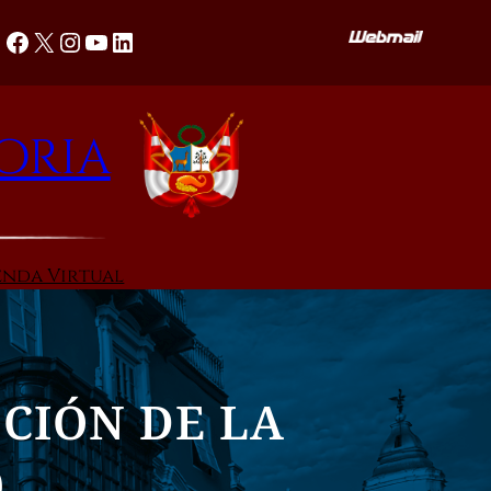
Facebook
X
Instagram
YouTube
LinkedIn
oria
enda Virtual
CIÓN DE LA
0