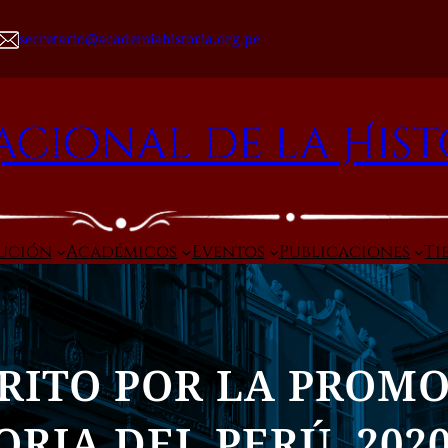
secretario@academiahistoria.org.pe
cional de la Hist
tución
Académicos
Eventos
Publicaciones
Ti
RITO POR LA PROMO
ORIA DEL PERÚ, 202