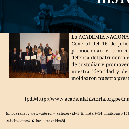
La ACADEMIA NACIONAL 
General del 16 de juli
promocionan el conocim
defensa del patrimonio cu
de custodiar y promover 
nuestra identidad y de 
moldearon nuestro presen
{pdf=http://www.academiahistoria.org.pe/im
{phocagallery view=category|categoryid=4|limitstart=14|limitcount=1
switchwidth=416|basicimageid=48}