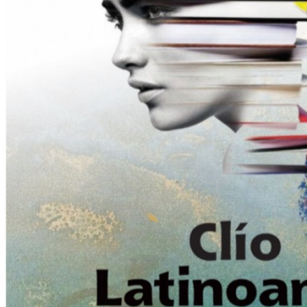
Clío en Latinoamérica.
Repaso historiográfico