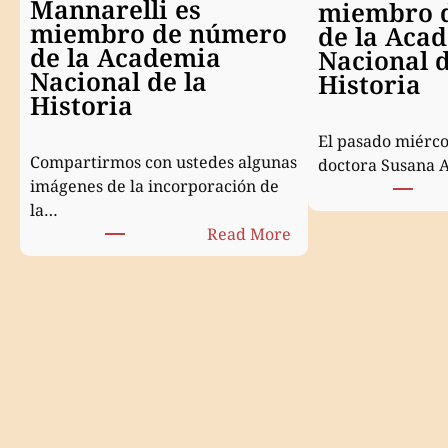
Mannarelli es
miembro 
miembro de número
de la Aca
de la Academia
Nacional d
Nacional de la
Historia
Historia
El pasado miércol
Compartirmos con ustedes algunas
doctora Susana 
imágenes de la incorporación de
la…
:
Read More
María
Emma
Mannarelli
es
miembro
de
número
de