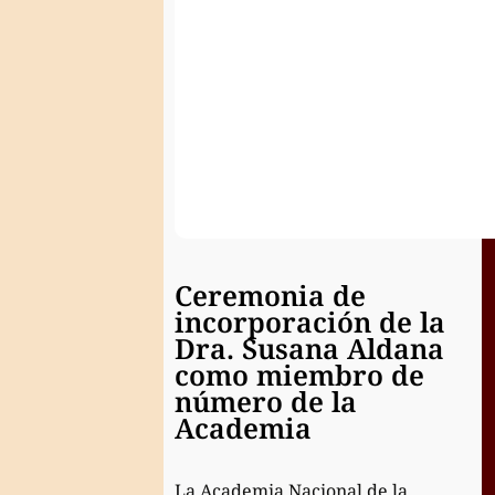
de
la
Historia
Ceremonia de
incorporación de la
Dra. Susana Aldana
como miembro de
número de la
Academia
La Academia Nacional de la