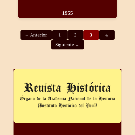
1955
← Anterior
1
2
3
4
Siguiente →