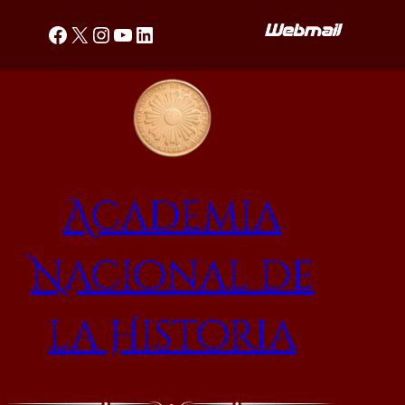
Saltar
Facebook
X
Instagram
YouTube
LinkedIn
al
contenido
Academia
Nacional de
la Historia