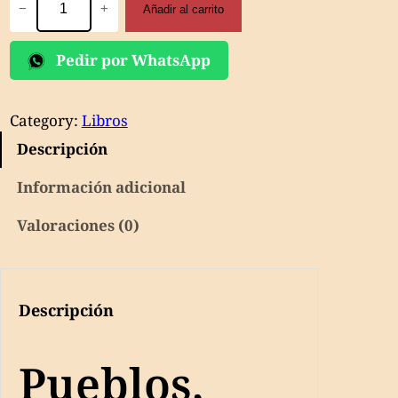
−
+
Añadir al carrito
provincias
y
Pedir por WhatsApp
regiones
en
la
Category:
Libros
Historia
del
Descripción
Perú
Información adicional
cantidad
Valoraciones (0)
Descripción
Pueblos,