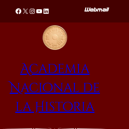
Saltar
Facebook
X
Instagram
YouTube
LinkedIn
al
contenido
Academia
Nacional de
la Historia