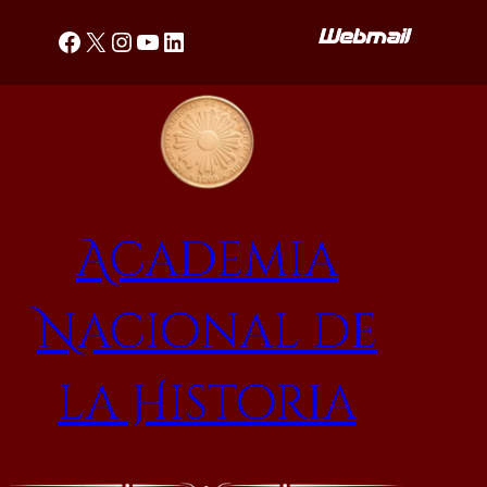
Saltar
Facebook
X
Instagram
YouTube
LinkedIn
al
contenido
Academia
Nacional de
la Historia