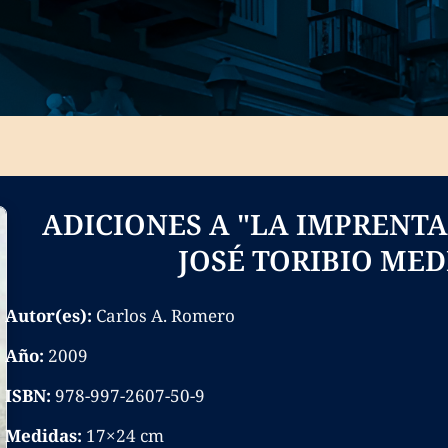
ADICIONES A "LA IMPRENTA
JOSÉ TORIBIO ME
Autor(es):
Carlos A. Romero
Año:
2009
ISBN:
978-997-2607-50-9
Medidas:
17×24 cm