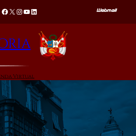
Facebook
X
Instagram
YouTube
LinkedIn
oria
enda Virtual