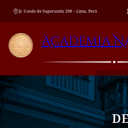
Saltar
al
Jr. Conde de Superunda 298 – Lima, Perú
contenido
Academia Na
Inicio
Insti
DE