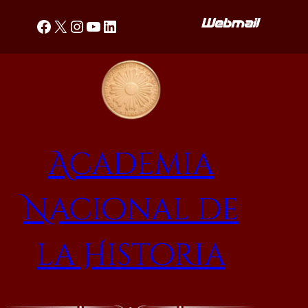
Saltar
Facebook
X
Instagram
YouTube
LinkedIn
al
contenido
Academia
Nacional de
la Historia