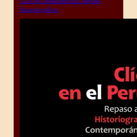
Clío en Latinoamérica. Repaso
historiográfico