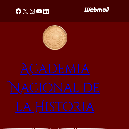
Saltar
Facebook
X
Instagram
YouTube
LinkedIn
al
contenido
Academia
Nacional de
la Historia