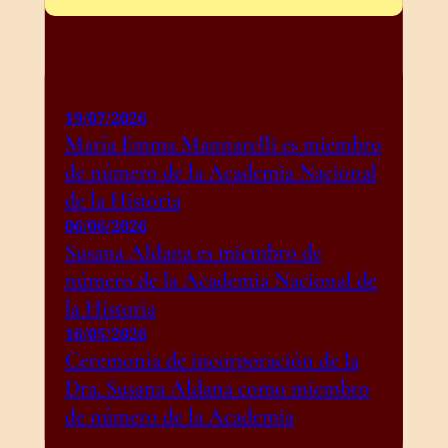
19/07/2026
María Emma Mannarelli es miembro
de número de la Academia Nacional
de la Historia
06/06/2026
Susana Aldana es miembro de
número de la Academia Nacional de
la Historia
16/05/2026
Ceremonia de incorporación de la
Dra. Susana Aldana como miembro
de número de la Academia