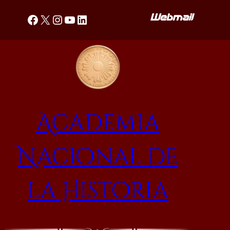
Saltar
Facebook
X
Instagram
YouTube
LinkedIn
al
contenido
Academia
Nacional de
la Historia