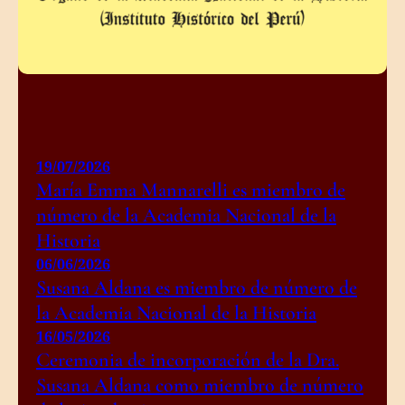
19/07/2026
María Emma Mannarelli es miembro de
número de la Academia Nacional de la
Historia
06/06/2026
Susana Aldana es miembro de número de
la Academia Nacional de la Historia
16/05/2026
Ceremonia de incorporación de la Dra.
Susana Aldana como miembro de número