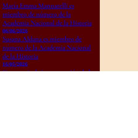
María Emma Mannarelli es
miembro de número de la
Academia Nacional de la Historia
06/06/2026
Susana Aldana es miembro de
número de la Academia Nacional
de la Historia
16/05/2026
Ceremonia de incorporación de la
Dra. Susana Aldana como
miembro de número de la
Academia