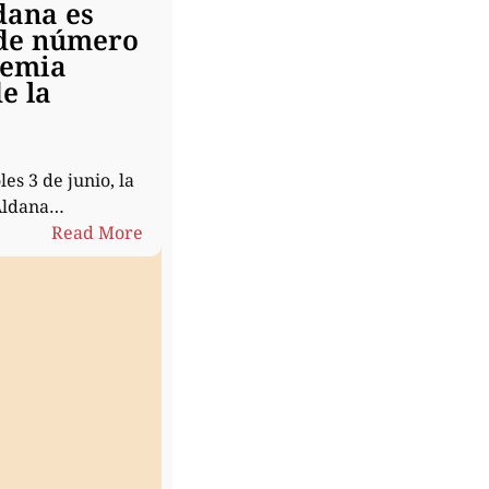
dana es
de número
demia
e la
es 3 de junio, la
Aldana…
:
Read More
Susana
Aldana
es
miembro
de
número
de
la
Academia