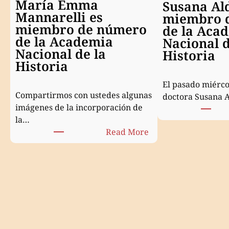
María Emma
Susana Al
Mannarelli es
miembro 
miembro de número
de la Aca
de la Academia
Nacional d
Nacional de la
Historia
Historia
El pasado miércol
Compartirmos con ustedes algunas
doctora Susana 
imágenes de la incorporación de
la…
:
Read More
María
Emma
Mannarelli
es
miembro
de
número