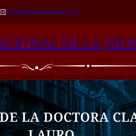
secretario@academiahistoria.org.pe
cional de la Hist
tución
Académicos
Eventos
Publicaciones
Ti
DE LA DOCTORA CL
LAURO