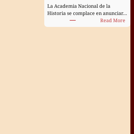
La Academia Nacional de la
Historia se complace en anunciar…
:
Read More
Cer
de
inc
de
la
Dra
Sus
Ald
co
mi
de
nú
de
la
Aca