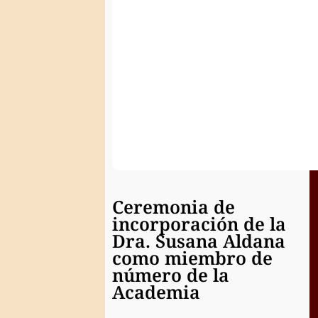
Nacional
de
la
Historia
Ceremonia de
incorporación de la
Dra. Susana Aldana
como miembro de
número de la
Academia