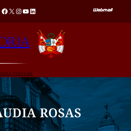
Facebook
X
Instagram
YouTube
LinkedIn
oria
enda Virtual
AUDIA ROSAS