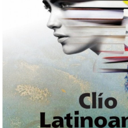
Clío en Latinoamérica.
Repaso historiográfico