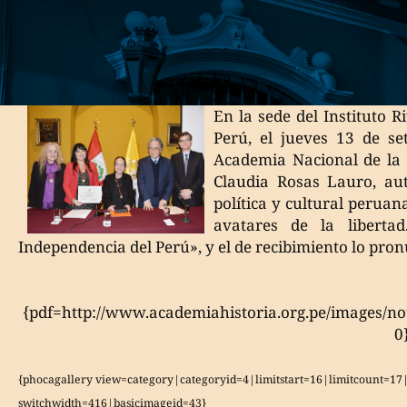
En la sede del Instituto R
Perú, el jueves 13 de se
Academia Nacional de la
Claudia Rosas Lauro, aut
política y cultural peruan
avatares de la liberta
Independencia del Perú», y el de recibimiento lo pro
{pdf=http://www.academiahistoria.org.pe/images/no
0
{phocagallery view=category|categoryid=4|limitstart=16|limitcount=1
switchwidth=416|basicimageid=43}