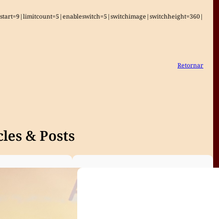
art=9|limitcount=5|enableswitch=5|switchimage|switchheight=360|
Retornar
les & Posts