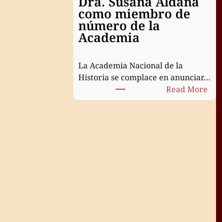
Dra. Susana Aldana
como miembro de
número de la
Academia
La Academia Nacional de la
Historia se complace en anunciar…
:
Read More
Cer
de
inc
de
la
Dra
Sus
Ald
co
mi
de