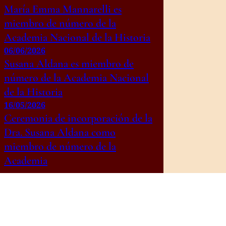
María Emma Mannarelli es
miembro de número de la
Academia Nacional de la Historia
06/06/2026
Susana Aldana es miembro de
número de la Academia Nacional
de la Historia
16/05/2026
Ceremonia de incorporación de la
Dra. Susana Aldana como
miembro de número de la
Academia