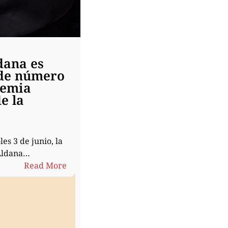
dana es
de número
demia
e la
es 3 de junio, la
Aldana…
:
Read More
Susana
Aldana
es
miembro
de