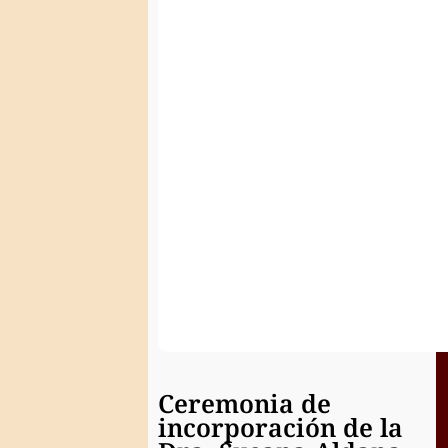
número
de
la
Academia
Nacional
de
la
Historia
Ceremonia de
incorporación de la