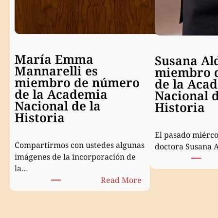
María Emma
Susana Al
Mannarelli es
miembro 
miembro de número
de la Aca
de la Academia
Nacional d
Nacional de la
Historia
Historia
El pasado miércol
Compartirmos con ustedes algunas
doctora Susana 
imágenes de la incorporación de
la…
:
Read More
María
Emma
Mannarelli