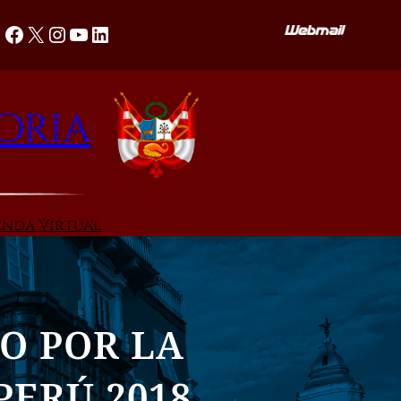
Facebook
X
Instagram
YouTube
LinkedIn
oria
enda Virtual
O POR LA
PERÚ 2018