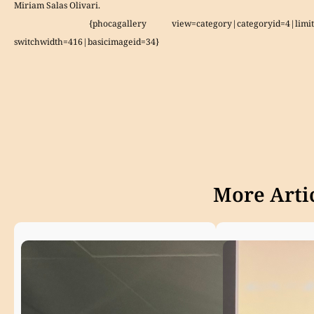
Miriam Salas Olivari.
{phocagallery view=category|categoryid=4|limitst
switchwidth=416|basicimageid=34}
More Artic