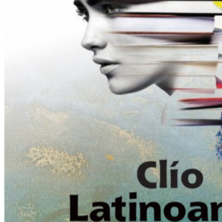
Clío en Latinoamérica.
Repaso historiográfico