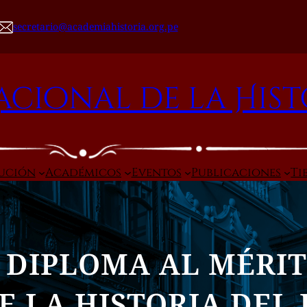
secretario@academiahistoria.org.pe
cional de la Hist
tución
Académicos
Eventos
Publicaciones
Ti
 DIPLOMA AL MÉRIT
 LA HISTORIA DEL 