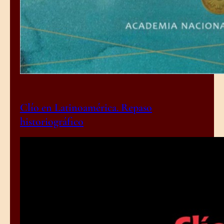
Clío en Latinoamérica. Repaso
historiográfico