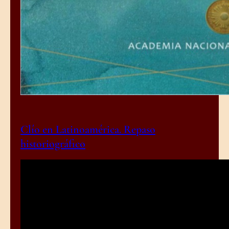
Clío en Latinoamérica. Repaso
historiográfico