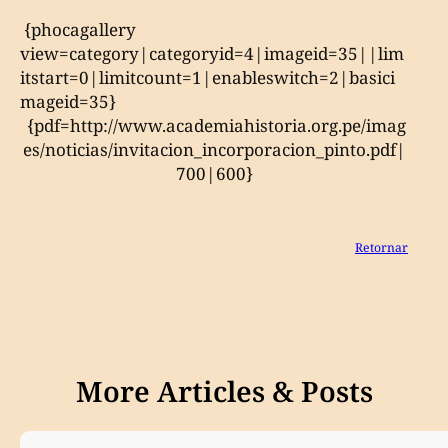
{phocagallery
view=category|categoryid=4|imageid=35||lim
itstart=0|limitcount=1|enableswitch=2|basici
mageid=35}
{pdf=http://www.academiahistoria.org.pe/imag
es/noticias/invitacion_incorporacion_pinto.pdf|
700|600}
Retornar
More Articles & Posts