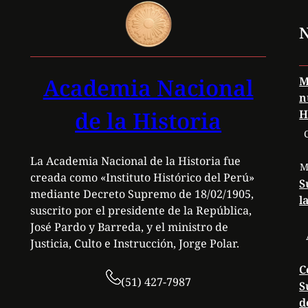
N
Academia Nacional
M
n
de la Historia
H
La Academia Nacional de la Historia fue
M
creada como «Instituto Histórico del Perú»
S
mediante Decreto Supremo de 18/02/1905,
l
suscrito por el presidente de la República,
José Pardo y Barreda, y el ministro de
Justicia, Culto e Instrucción, Jorge Polar.
C
(51) 427-7987
S
d