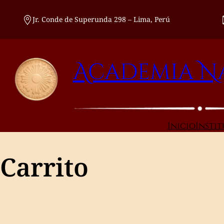
Saltar
al
Jr. Conde de Superunda 298 – Lima, Perú
contenido
Academia Na
Inicio
Insti
Carrito