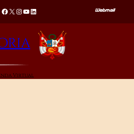
Facebook
X
Instagram
YouTube
LinkedIn
oria
enda Virtual