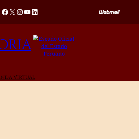
Facebook
X
Instagram
YouTube
LinkedIn
oria
enda Virtual