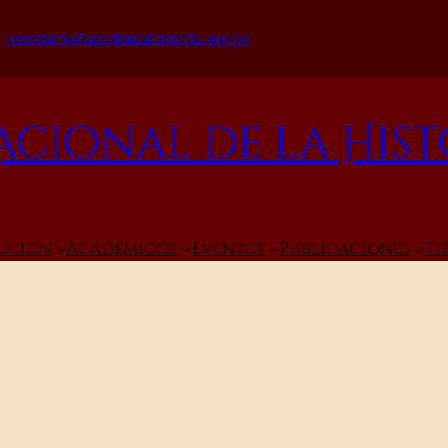
secretario@academiahistoria.org.pe
cional de la Hist
tución
Académicos
Eventos
Publicaciones
Ti