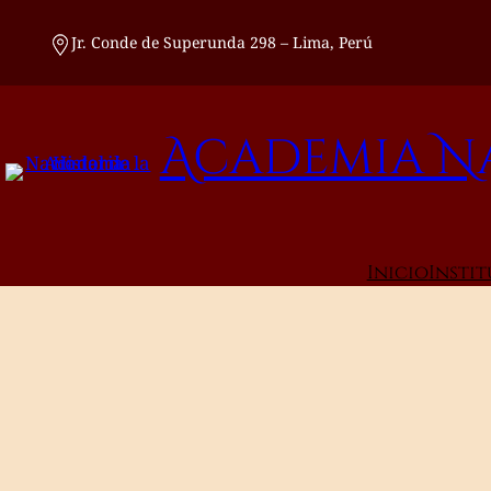
Saltar
al
Jr. Conde de Superunda 298 – Lima, Perú
contenido
Academia Na
Inicio
Insti